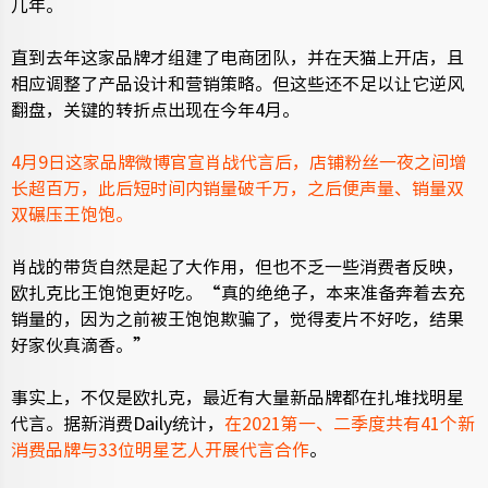
几年。
直到去年这家品牌才组建了电商团队，并在天猫上开店，且
相应调整了产品设计和营销策略。但这些还不足以让它逆风
翻盘，关键的转折点出现在今年4月。
4月9日这家品牌微博官宣肖战代言后，店铺粉丝一夜之间增
长超百万，此后短时间内销量破千万，之后便声量、销量双
双碾压王饱饱。
肖战的带货自然是起了大作用，但也不乏一些消费者反映，
欧扎克比王饱饱更好吃。“真的绝绝子，本来准备奔着去充
销量的，因为之前被王饱饱欺骗了，觉得麦片不好吃，结果
好家伙真滴香。”
事实上，不仅是欧扎克，最近有大量新品牌都在扎堆找明星
代言。据新消费Daily统计，
在2021第一、二季度共有41个新
消费品牌与33位明星艺人开展代言合作
。