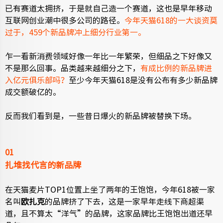
已有赛道太拥挤，于是就自己造一个赛道，这也是早年移动
互联网创业潮中很多公司的路径。
今年天猫618的一大谈资莫
过于，459个
新品牌冲上细分行业第一。
乍一看新消费领域好像一年比一年繁荣，但细品之下好像又
不是那么回事。品类越来越细分之下，
有成比例的新品牌进
入亿元俱乐部吗？
至少今年天猫618是没有公布有多少新品牌
成交额破亿的。
反而我们看到是，一些昔日爆火的新品牌被替换下场。
01
扎堆找代言的新品牌
在天猫麦片TOP1位置上坐了两年的王饱饱，今年618被一家
名叫
欧扎克
的品牌挤了下去，这是一家早年走线下商超渠
道，且不算太“洋气”的品牌，这家品牌比王饱饱出道还早