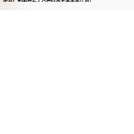
大部分消费品的核心差异是在品牌，而不是在产品。
不
过
也
有很多人持相反
看法，认为
品牌的核心
还是产品。
品牌和产品的关系，以我的角度来看，品牌是一种极致的价
值观，价值观是虚无缥缈的，需要一个载体，产品就是最好
的载体。
品牌通过产品不断向消费者传递价值观。而这个传
递的过程，就是所谓品效合一的营销闭环。
“极致品牌，极致价值观，极致产品”现象，我在dyson这
个客户身上看得最显性。
dyson的核心价值观：科技解决消费者生活痛点。
品牌建设
活动很朴素，就是围绕一款极致产品说产品：从科技性能、
使用方式，还有外观。产品通常不止是更好，而且几乎是与
众不同的。消费者追买的是产品，其实通常产品，也是在追
捧dyson品牌的价值观。
和很多人说起dyson的案例时，他们会说，dyson定位高端人